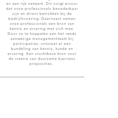
en een rijk netwerk. Dit zorgt ervoor
dat onze professionals benaderbaar
zijn en direct betrokken bij de
bedrijfsvoering. Daarnaast nemen
onze professionals een bron van
kennis en ervaring met zich mee.
Door ze te koppelen aan het reeds
aanwezige managementteam bij
participaties, ontstaat er een
bundeling van kennis, kunde en
ervaring. Een vruchtbare bron voor
de creatie van duurzame business
proposities.
REAL WEALTH IS
CREATING SOMETHING
NEW TOGETHER