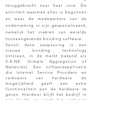
teruggebracht naar haar core. De
activiteit waarmee alles is begonnen
en waar de medewerkers van de
onderneming in zijn
gespecialiseerd
,
namelijk het creëren van werelds
toonaangevende bonding software.
Vanuit deze aanpassing is een
nieuwe bonding technology
ontstaan, in de markt bekend als
S.A.N
E. (Simple Aggregation of
Networks). Een softwareapplicatie
die Internet Service Providers en
verkopers van hardware de
mogelijkheid geeft een extra
functionaliteit aan de hardware te
geven. Hierdoor blijft het bedrijf in
zijn kracht en wordt het verkopen
overgelaten aan de specialisten met
hun bestaande funnels. Een totaal
nieuwe mindset binnen een
bestaande markt.
Een relatief eenvoudige ingreep met