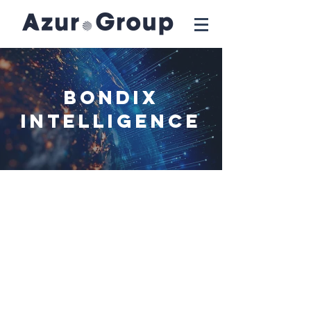
BONDIX
INTELLIGENCE
INVESTERINGSDATUM
Augustus 2018
AANTAL WERKNEMERS
8
WEBSITE
www.bondixintelligence.com